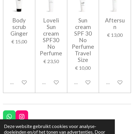
Body
Loveli
Sun
Aftersu
scrub
Sun
cream
n
Ginger
cream
SPF 30
€ 13,00
SPF30
No
€ 15,00
No
Perfume
Perfume
Travel
Size
€ 23,50
€ 10,00
In winkelwagen
In winkelwagen
In winkelwagen
In winkelwag
W
I
h
n
Deze website gebruikt cookies voor analyse-
© 2023 - 2026 Schoonheidssalon Moniek
a
s
doeleinden en/of het tonen van advertenties. Door