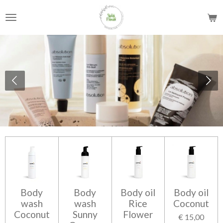
Ga
direct
naar
de
hoofdinhoud
Body
Body
Body oil
Body oil
wash
wash
Rice
Coconut
Coconut
Sunny
Flower
€ 15,00