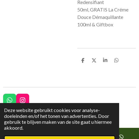
Redensifiant
50ml, GRATIS La Créme
Douce Démaquillante
100ml & Giftbox
D
D
S
D
e
e
h
e
l
e
a
l
e
l
r
e
n
e
n
W
I
h
n
Deze website gebruikt cookies voor analyse-
© 2023 - 2026 Schoonheidssalon Moniek
a
s
doeleinden en/of het tonen van advertenties. Door
Powered by
JouwWeb
t
t
gebruik te blijven maken van de site gaat u hiermee
s
a
akkoord.
A
g
p
r