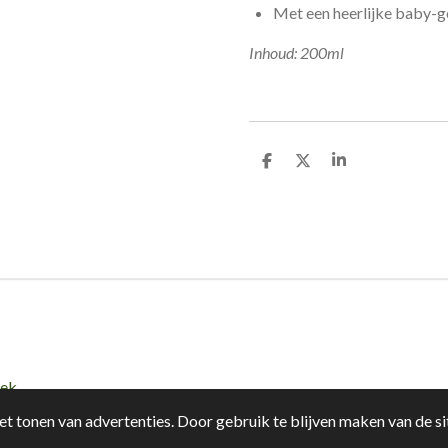
Met een heerlijke baby-g
Inhoud: 200ml
D
D
S
e
e
h
l
e
a
e
l
r
n
e
iek
t tonen van advertenties. Door gebruik te blijven maken van de si