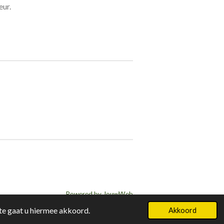
eur.
Powered by
JouwWeb
te gaat u hiermee akkoord.
Akkoord