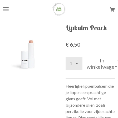
Ga
direct
naar
de
Lipbalm Peach
hoofdinhoud
€ 6,50
In
winkelwagen
Heerlijke lippenbalsem die
je lippen een prachtige
glans geeft. Vol met
bijzondere oliën, zoals
perzikolie voor zijdezachte
lippen. Plus candelillawas