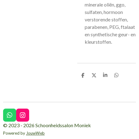
minerale oliën, ggo,
sulfaten, hormoon
verstorende stoffen,
parabenen, PEG, ftalaat
en synthetische geur- en
kleurstoffen.
D
D
S
D
e
e
h
e
l
e
a
l
e
l
r
e
n
e
n
W
I
h
n
© 2023 - 2026 Schoonheidssalon Moniek
a
s
Powered by
JouwWeb
t
t