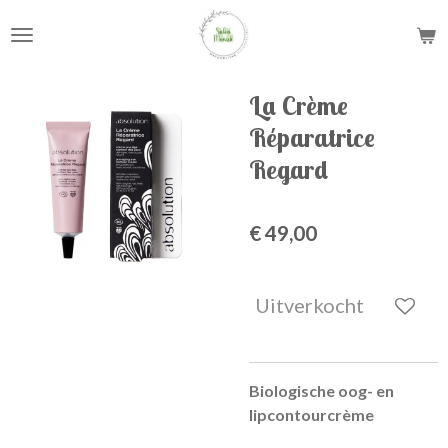
Ga
direct
naar
de
La Crème
hoofdinhoud
Réparatrice
Regard
€ 49,00
Uitverkocht
Biologische oog- en
lipcontourcrème