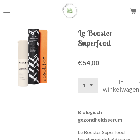
Ga
direct
naar
de
Le Booster
hoofdinhoud
Superfood
€ 54,00
In
winkelwagen
Biologisch
gezondheidsserum
Le Booster Superfood
beschermt de huid tegen