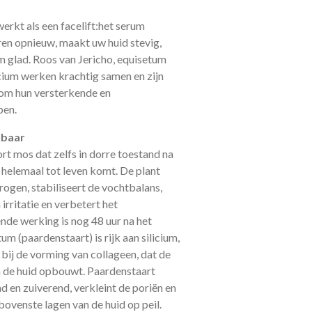
erkt als een facelift:het serum
en opnieuw, maakt uw huid stevig,
 glad. Roos van Jericho, equisetum
lcium werken krachtig samen en zijn
 om hun versterkende en
pen.
lbaar
ort mos dat zelfs in dorre toestand na
 helemaal tot leven komt. De plant
ogen, stabiliseert de vochtbalans,
rritatie en verbetert het
ende werking is nog 48 uur na het
m (paardenstaart) is rijk aan silicium,
bij de vorming van collageen, dat de
 de huid opbouwt. Paardenstaart
 en zuiverend, verkleint de poriën en
bovenste lagen van de huid op peil.