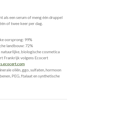
ht als een serum of meng één druppel
één of twee keer per dag.
ijke oorsprong: 99%
sche landbouw: 72%
 natuurlijke, biologische cosmetica
rt Frankrijk volgens Ecocert
cs.ecocert.com
inerale oliën, ggo, sulfaten, hormoon
benen, PEG, ftalaat en synthetische