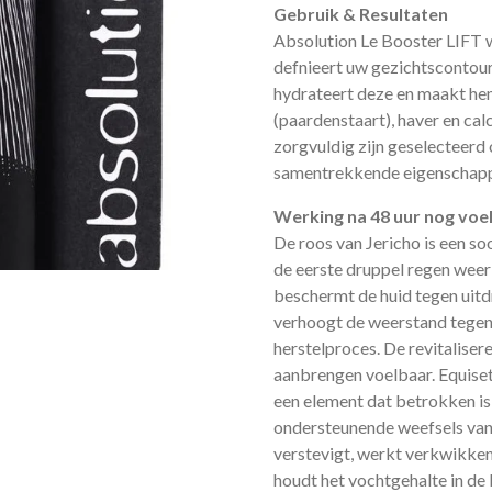
Gebruik & Resultaten
Absolution Le Booster LIFT w
defnieert uw gezichtscontour
hydrateert deze en maakt hem
(paardenstaart), haver en ca
zorgvuldig zijn geselecteerd
samentrekkende eigenschap
Werking na 48 uur nog voe
De roos van Jericho is een so
de eerste druppel regen weer
beschermt de huid tegen uitdr
verhoogt de weerstand tegen i
herstelproces. De revitaliser
aanbrengen voelbaar. Equisetu
een element dat betrokken is 
ondersteunende weefsels van
verstevigt, werkt verkwikkend
houdt het vochtgehalte in de 