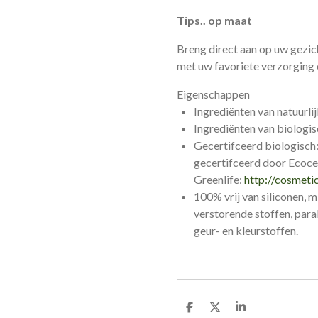
Tips.. op maat
Breng direct aan op uw gezic
met uw favoriete verzorging 
Eigenschappen
Ingrediënten van natuurl
Ingrediënten van biologi
Gecertifceerd biologisch:
gecertifceerd door Ecoce
Greenlife:
http://cosmeti
100% vrij van siliconen, m
verstorende stoffen, para
geur- en kleurstoffen.
D
D
S